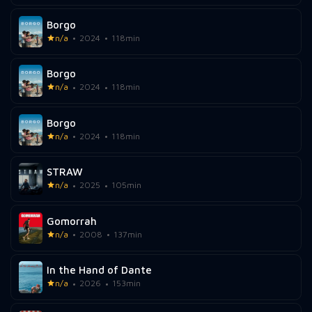
Borgo
n/a
2024
118min
Borgo
n/a
2024
118min
Borgo
n/a
2024
118min
STRAW
n/a
2025
105min
Gomorrah
n/a
2008
137min
In the Hand of Dante
n/a
2026
153min